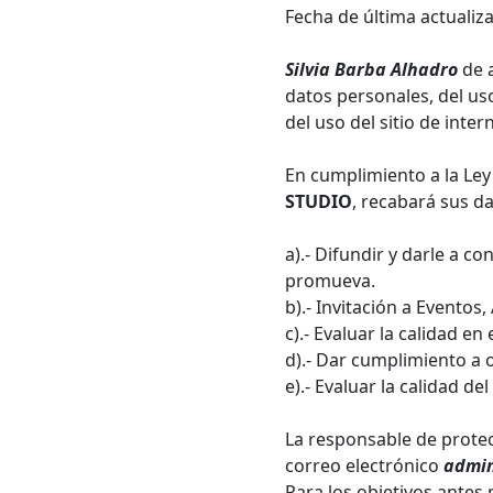
Fecha de última actuali
Silvia Barba Alhadro
de 
datos personales, del uso
del uso del sitio de inter
En cumplimiento a la Ley
STUDIO
, recabará sus da
a).- Difundir y darle a c
promueva.
b).- Invitación a Eventos
c).- Evaluar la calidad e
d).- Dar cumplimiento a 
e).- Evaluar la calidad d
La responsable de protec
correo electrónico
admin
Para los objetivos antes