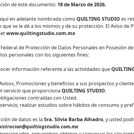
zación de este documento:
18 de Marzo de 2026.
aquí en adelante nombrada como
QUILTING STUDIO
es re
 que se le dé a los mismos y de su protección. El Aviso de 
net
www.quiltingstudio.com.mx
 Federal de Protección de Datos Personales en Posesión de
tos personales con los siguientes fines:
onocer información referente a las actividades que
QUILTIN
, Avisos, Promociones y beneficios a sus prospectos y cliente
n el servicio que proporciona
QUILTING STUDIO
.
obligaciones contraídas con Usted.
el servicio; realizar estudios sobre hábitos de consumo y pre
ción de datos es la
Sra. Silvia Barba Alhadro
, y usted pod
istracion@quiltingstudio.com.mx
 mencionados, requerimos obtener y conservar los siguient