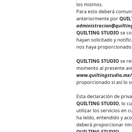
los mismos.
Para esto deberá comunic
anteriormente por
QUIL
administracion@quiltin
QUILTING STUDIO
se co
hayan solicitado y notifi
nos haya proporcionado
QUILTING STUDIO
se re
momento al presente avis
www.quiltingstudio.mx/
proporcionado si así lo so
Esta declaración de priva
QUILTING STUDIO
, lo 
utilizar los servicios en 
ha leído, entendido y ac
deberá proporcionar ningu
QUILTING STUDIO
.