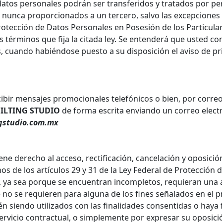
atos personales podrán ser transferidos y tratados por pe
o nunca proporcionados a un tercero, salvo las excepciones p
Protección de Datos Personales en Posesión de los Particular
s términos que fija la citada ley. Se entenderá que usted co
, cuando habiéndose puesto a su disposición el aviso de pr
ibir mensajes promocionales telefónicos o bien, por correo
ILTING STUDIO
de forma escrita enviando un correo electr
gstudio.com.mx
ene derecho al acceso, rectificación, cancelación y oposició
os de los artículos 29 y 31 de la Ley Federal de Protección
, ya sea porque se encuentran incompletos, requieran una a
no se requieren para alguna de los fines señalados en el p
én siendo utilizados con las finalidades consentidas o haya f
 servicio contractual, o simplemente por expresar su oposici