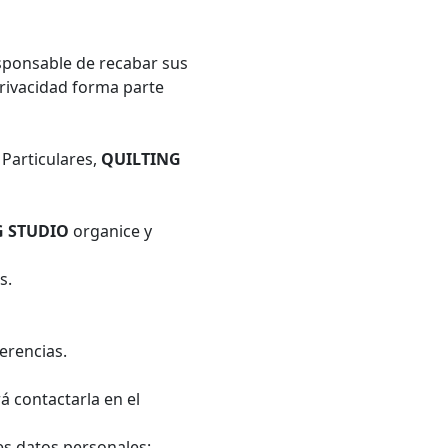
sponsable de recabar sus
Privacidad forma parte
 Particulares,
QUILTING
G STUDIO
organice y
s.
ferencias.
rá contactarla en el
es datos personales: